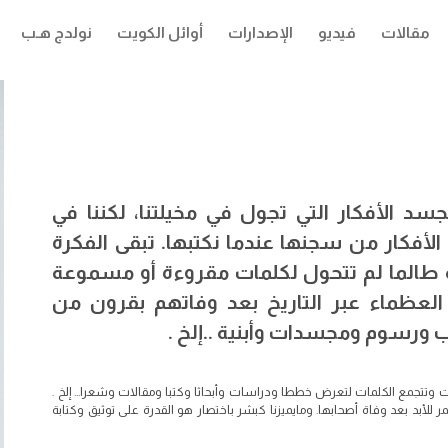
مقالات
فيديو
الإصدارات
أوائل الكويت
نولدج هـب
سد الأفكار التي تجول في مخيلتنا، لكننا في
لأفكار من سجنها عندما نكتبها. تبقى الفكرة
طالما لم تتحول لكلمات مقروءة أو مسموعة
لعظماء عبر التاريخ بعد وفاتهم بقرون من
 ورسوم ومجسدات وأبنية ..إلخ .
وتتجمع الكلمات لتعرض خططا ودراسات وأبحاثا وكتبا ومقالات وشعرا... إلخ .
ر للأبد بعد وفاة أصحابها. ومايميزنا كبشر باختصار هو القدرة على توثيق وكتابة